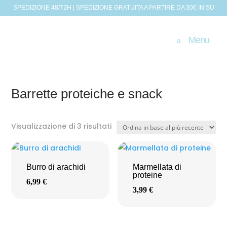
SPEDIZIONE 48/72H | SPEDIZIONE GRATUITA A PARTIRE DA 30€ IN SU
e snack
Menu
Barrette proteiche e snack
Ordina
Visualizzazione di 3 risultati
in
base
al
Burro di arachidi
Marmellata di
più
proteine
6,99
€
recente
3,99
€