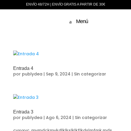
ENVÍO 48/72H | ENVÍO GRATIS A PARTIR DE 30€
Menú
Entrada 4
por
publydea
|
Sep 9, 2024
|
Sin categorizar
Entrada 3
por
publydea
|
Ago 6, 2024
|
Sin categorizar
cvxvxvc,.mvmdckmvkdlklkslklkflkdslmfmk,mds.,.