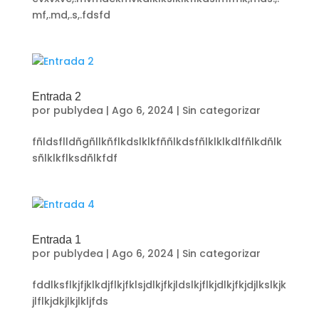
mf,.md,.s,.fdsfd
Entrada 2
por
publydea
|
Ago 6, 2024
|
Sin categorizar
fñldsflldñgñllkñflkdslklkfññlkdsfñlklklkdlfñlkdñlk
sñlklkflksdñlkfdf
Entrada 1
por
publydea
|
Ago 6, 2024
|
Sin categorizar
fddlksflkjfjklkdjflkjfklsjdlkjfkjldslkjflkjdlkjfkjdjlkslkjk
jlflkjdkjlkjlkljfds