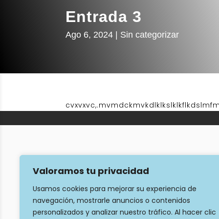
Entrada 3
Ago 6, 2024
Sin categorizar
cvxvxvc,.mvmdckmvkdlklkslklkflkdslmfmk
Categorías
Valoramos tu privacidad
Proteína
Usamos cookies para mejorar su experiencia de
Suplementos de refuerzo
navegación, mostrarle anuncios o contenidos
Barras y snacks proteicos
personalizados y analizar nuestro tráfico. Al hacer clic