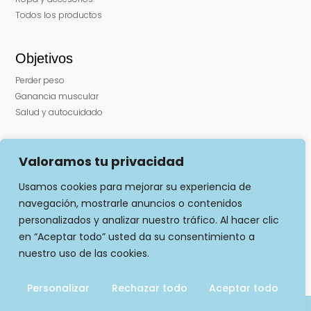
Todos los productos
Objetivos
Perder peso
Ganancia muscular
Salud y autocuidado
Otros
Valoramos tu privacidad
Puntos de venta
Usamos cookies para mejorar su experiencia de
Gimnasios
navegación, mostrarle anuncios o contenidos
Franquiciados
personalizados y analizar nuestro tráfico. Al hacer clic
en “Aceptar todo” usted da su consentimiento a
nuestro uso de las cookies.
Envíos y devoluciones
|
Condiciones generales
|
Aviso legal y cookies
Personalizar
Rechazar todo
Aceptar todo
Diseño y creación por Publydea
©
| Todos los derechos reservados